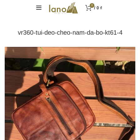
0
/
0
₫
vr360-tui-deo-cheo-nam-da-bo-kt61-4