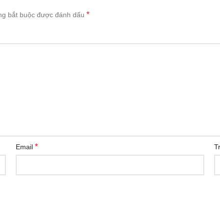
*
ng bắt buộc được đánh dấu
*
Email
T