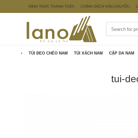
HÌNH THỨC THANH TOÁN
CHÍNH SÁCH VẬN CHUYỂN
C
TÚI ĐEO CHÉO NAM
TÚI XÁCH NAM
CẶP DA NAM
tui-d