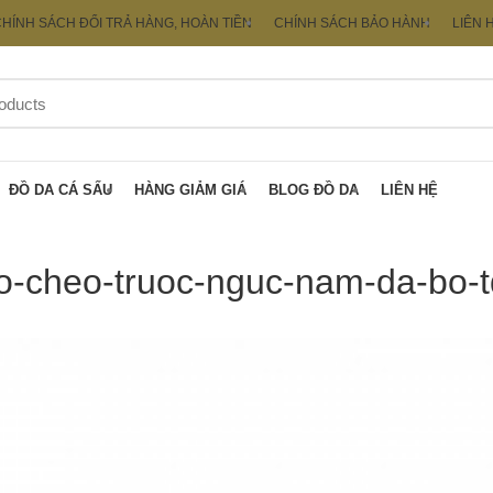
HÍNH SÁCH ĐỔI TRẢ HÀNG, HOÀN TIỀN
CHÍNH SÁCH BẢO HÀNH
LIÊN 
ĐỒ DA CÁ SẤU
HÀNG GIẢM GIÁ
BLOG ĐỒ DA
LIÊN HỆ
eo-cheo-truoc-nguc-nam-da-bo-t