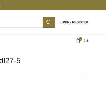
HỆ
LOGIN / REGISTER
0
0
₫
dl27-5