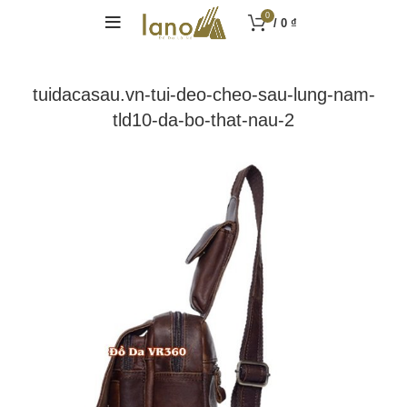
0
/
0
₫
tuidacasau.vn-tui-deo-cheo-sau-lung-nam-
tld10-da-bo-that-nau-2