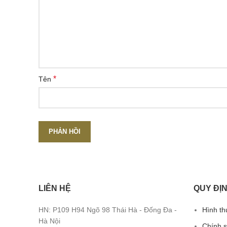
*
Tên
LIÊN HỆ
QUY ĐỊN
HN: P109 H94 Ngõ 98 Thái Hà - Đống Đa -
Hình th
Hà Nội
Chính 