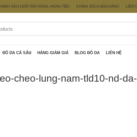
HÍNH SÁCH ĐỔI TRẢ HÀNG, HOÀN TIỀN
CHÍNH SÁCH BẢO HÀNH
LIÊN 
ĐỒ DA CÁ SẤU
HÀNG GIẢM GIÁ
BLOG ĐỒ DA
LIÊN HỆ
deo-cheo-lung-nam-tld10-nd-da