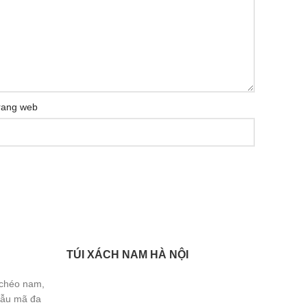
rang web
TÚI XÁCH NAM HÀ NỘI
 chéo nam,
Mẫu mã đa