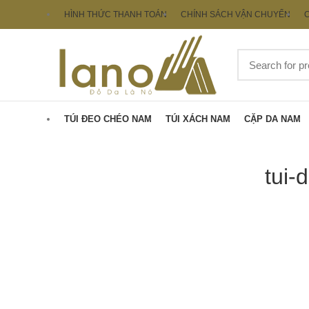
HÌNH THỨC THANH TOÁN
CHÍNH SÁCH VẬN CHUYỂN
C
TÚI ĐEO CHÉO NAM
TÚI XÁCH NAM
CẶP DA NAM
tui-