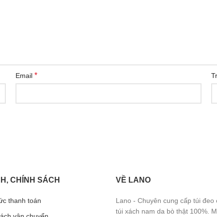
*
Email
T
H, CHÍNH SÁCH
VỀ LANO
ức thanh toán
Lano - Chuyên cung cấp túi đeo
túi xách nam da bò thật 100%. 
sách vận chuyển