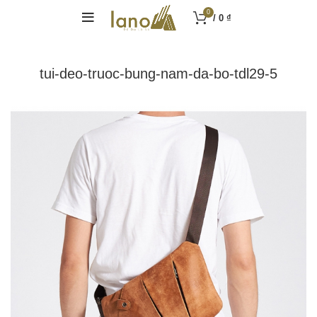
0
/
0
₫
tui-deo-truoc-bung-nam-da-bo-tdl29-5