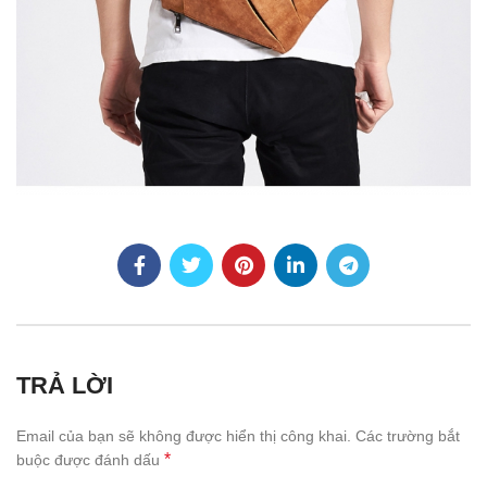
TRẢ LỜI
Email của bạn sẽ không được hiển thị công khai.
Các trường bắt
*
buộc được đánh dấu