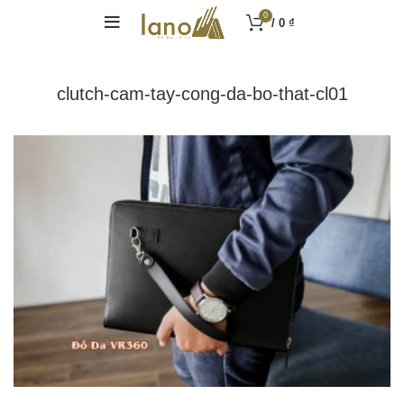
0
/
0
₫
clutch-cam-tay-cong-da-bo-that-cl01