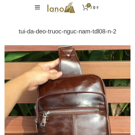
0
/
0
₫
tui-da-deo-truoc-nguc-nam-tdl08-n-2