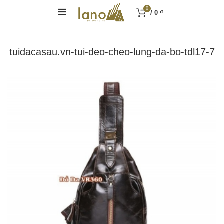
0
/
0
₫
tuidacasau.vn-tui-deo-cheo-lung-da-bo-tdl17-7