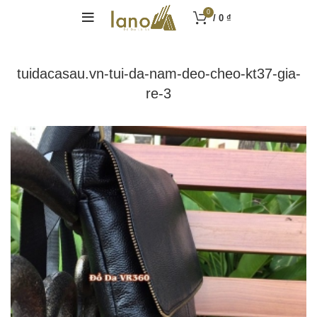
0
/
0
₫
tuidacasau.vn-tui-da-nam-deo-cheo-kt37-gia-
re-3