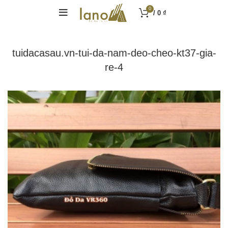
0
/
0
₫
tuidacasau.vn-tui-da-nam-deo-cheo-kt37-gia-
re-4