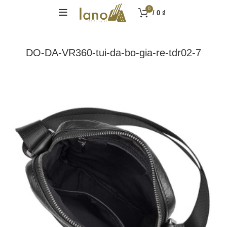
0
/
0
₫
DO-DA-VR360-tui-da-bo-gia-re-tdr02-7