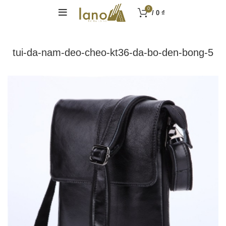
0
/
0
₫
tui-da-nam-deo-cheo-kt36-da-bo-den-bong-5