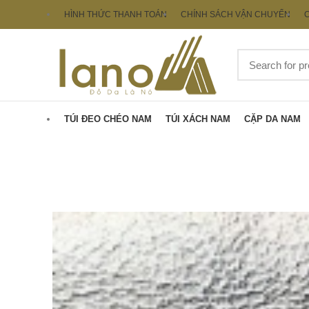
HÌNH THỨC THANH TOÁN
CHÍNH SÁCH VẬN CHUYỂN
C
TÚI ĐEO CHÉO NAM
TÚI XÁCH NAM
CẶP DA NAM