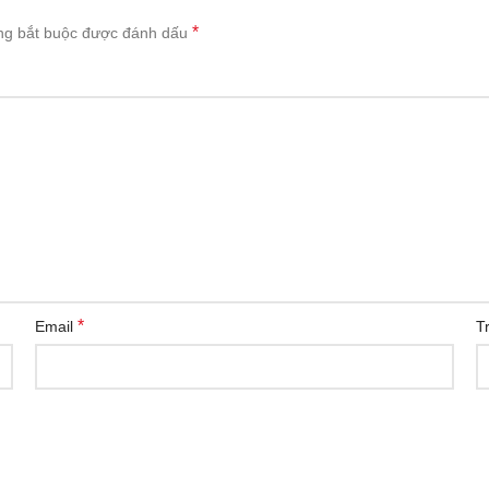
*
ng bắt buộc được đánh dấu
*
Email
T