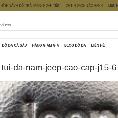
HÍNH SÁCH ĐỔI TRẢ HÀNG, HOÀN TIỀN
CHÍNH SÁCH BẢO HÀNH
LIÊN 
ĐỒ DA CÁ SẤU
HÀNG GIẢM GIÁ
BLOG ĐỒ DA
LIÊN HỆ
tui-da-nam-jeep-cao-cap-j15-6