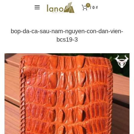
0
/
0
₫
bop-da-ca-sau-nam-nguyen-con-dan-vien-
bcs19-3