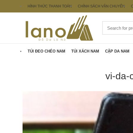
HÌNH THỨC THANH TOÁN
CHÍNH SÁCH VẬN CHUYỂN
C
TÚI ĐEO CHÉO NAM
TÚI XÁCH NAM
CẶP DA NAM
vi-da-