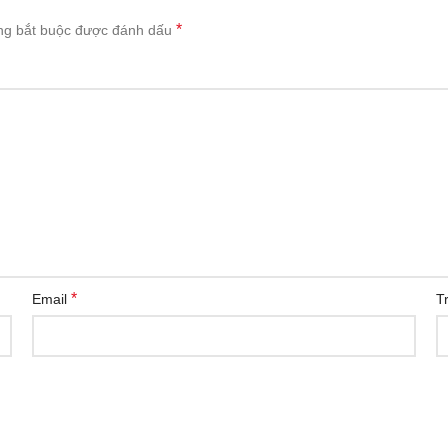
*
ng bắt buộc được đánh dấu
*
Email
T