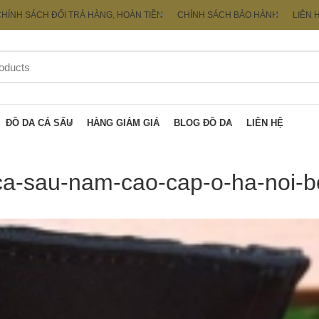
HÍNH SÁCH ĐỔI TRẢ HÀNG, HOÀN TIỀN
CHÍNH SÁCH BẢO HÀNH
LIÊN 
ĐỒ DA CÁ SẤU
HÀNG GIẢM GIÁ
BLOG ĐỒ DA
LIÊN HỆ
ca-sau-nam-cao-cap-o-ha-noi-