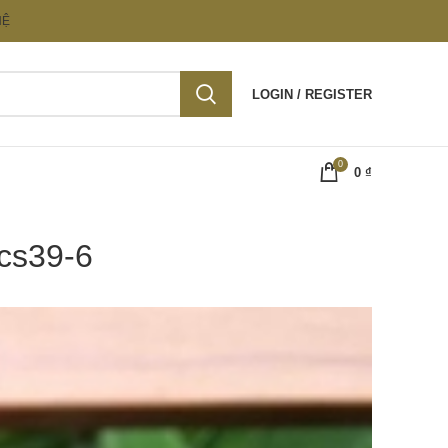
HỆ
LOGIN / REGISTER
0
0
₫
bcs39-6