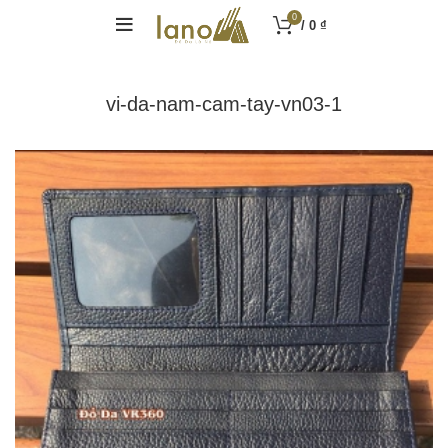
0
/
0
₫
vi-da-nam-cam-tay-vn03-1