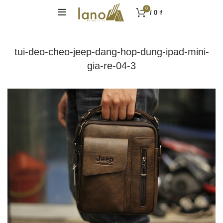
0
/
0
₫
tui-deo-cheo-jeep-dang-hop-dung-ipad-mini-
gia-re-04-3