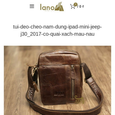
0
/
0
₫
tui-deo-cheo-nam-dung-ipad-mini-jeep-
j30_2017-co-quai-xach-mau-nau