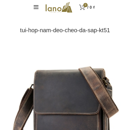
0
/
0
₫
tui-hop-nam-deo-cheo-da-sap-kt51