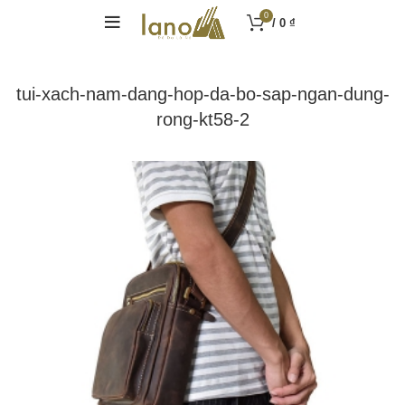
0
/
0
₫
tui-xach-nam-dang-hop-da-bo-sap-ngan-dung-
rong-kt58-2