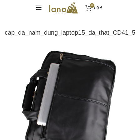
0
/
0
₫
cap_da_nam_dung_laptop15_da_that_CD41_5