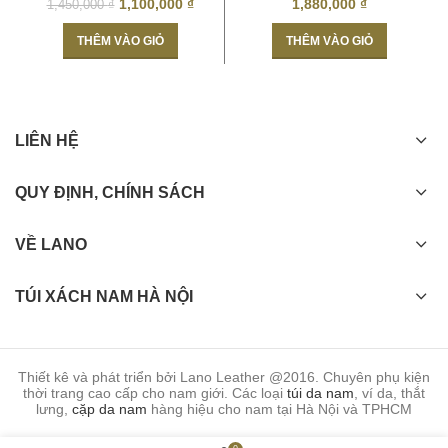
1,100,000
₫
1,880,000
₫
1,450,000
₫
THÊM VÀO GIỎ
THÊM VÀO GIỎ
Túi đeo chéo nam thời trang KT36 góc cạnh
LIÊN HỆ
QUY ĐỊNH, CHÍNH SÁCH
VỀ LANO
TÚI XÁCH NAM HÀ NỘI
Thiết kê và phát triển bởi Lano Leather @2016. Chuyên phụ kiện
thời trang cao cấp cho nam giới. Các loại
túi da nam
, ví da, thắt
lưng,
cặp da nam
hàng hiệu cho nam tại Hà Nội và TPHCM