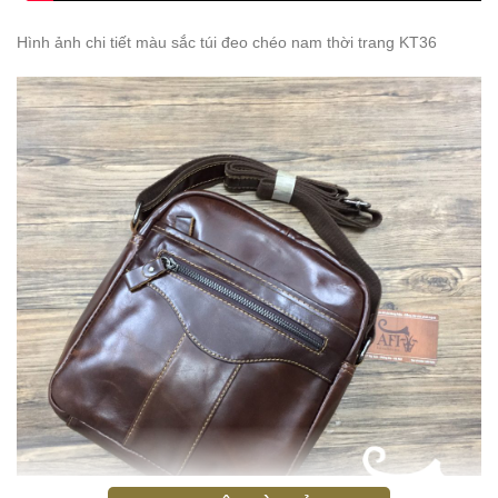
Hình ảnh chi tiết màu sắc túi đeo chéo nam thời trang KT36