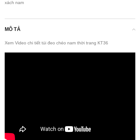
xách nam
MÔ TẢ
Xem Video chi tiết túi đeo chéo nam thời trang KT36