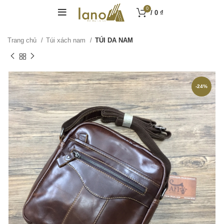
0
/
0
₫
Trang chủ
Túi xách nam
TÚI DA NAM
-24%