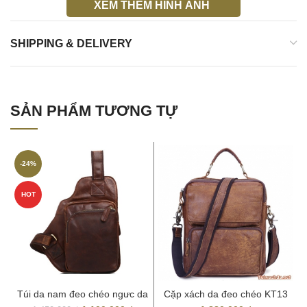
XEM THÊM HÌNH ẢNH
Túi đeo chéo nam thời trang KT36
SHIPPING & DELIVERY
SẢN PHẨM TƯƠNG TỰ
-24%
HOT
Túi da nam đeo chéo ngưc da
Cặp xách da đeo chéo KT13
thật Hà Nội TDL03