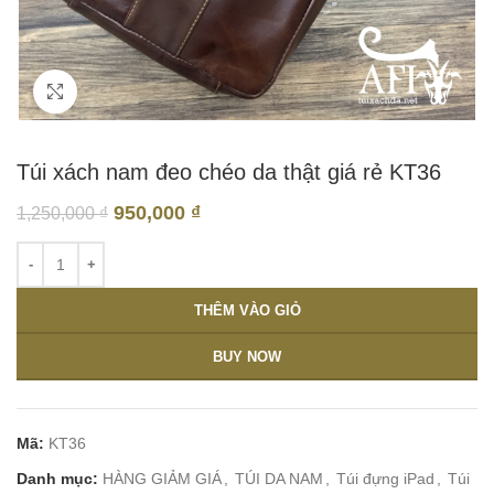
Click to enlarge
Túi xách nam đeo chéo da thật giá rẻ KT36
950,000
₫
1,250,000
₫
THÊM VÀO GIỎ
BUY NOW
Mã:
KT36
Danh mục:
HÀNG GIẢM GIÁ
,
TÚI DA NAM
,
Túi đựng iPad
,
Túi